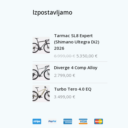
Izpostavljamo
Izvirna
Trenutna
Tarmac SL8 Expert
cena
cena
(Shimano Ultegra Di2)
je
je:
2026
bila:
5.350,00 €.
6.999,00
€
5.350,00
€
6.999,00 €.
Diverge 4 Comp Alloy
2.799,00
€
Turbo Tero 4.0 EQ
3.499,00
€