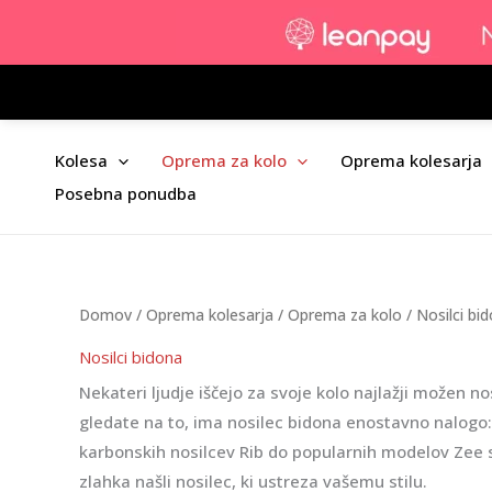
Skip
to
content
Kolesa
Oprema za kolo
Oprema kolesarja
Posebna ponudba
Domov
/
Oprema kolesarja
/
Oprema za kolo
/ Nosilci bi
Nosilci bidona
Nekateri ljudje iščejo za svoje kolo najlažji možen n
gledate na to, ima nosilec bidona enostavno nalogo:
karbonskih nosilcev Rib do popularnih modelov Zee s
zlahka našli nosilec, ki ustreza vašemu stilu.