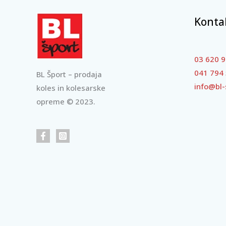
Konta
03 620 9
041 794
BL Šport – prodaja
info@bl-
koles in kolesarske
opreme © 2023.